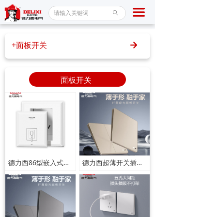
首页
끀
ꄙ
断路器
+面板开关
녒
接触器
稳压器
面板开关
产品中心
新闻百科
服务保障
关于我们
德力西86型嵌入式隐藏插座_厂家直供_批发价格
德力西超薄开关插座面板290大板钢架家装用5毫米插座
联系我们