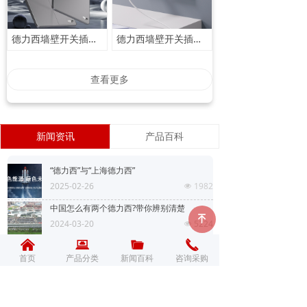
德力西墙壁开关插座面板86型290灰空调墙壁一开双控五孔家用超薄
德力西墙壁开关插座16a国标空调电脑家用面板开关86型CD290极地白
查看更多
新闻资讯
产品百科
“德力西”与“上海德力西”
2025-02-26
1982
넶
中国怎么有两个德力西?带你辨别清楚
녠
2024-03-20
5224
넶
낀
낀
뀵
뀵
끆
끆
끅
끅
德力西电气荣获温州市“无废企业集团”殊荣，共赴零碳未来
首页
首页
产品分类
产品分类
新闻百科
新闻百科
咨询采购
咨询采购
2024-03-15
473
넶
展“女神”风采，显“巾帼”担当，德力西集团举行庆“三八”妇女节系列活动
2024-03-09
501
넶