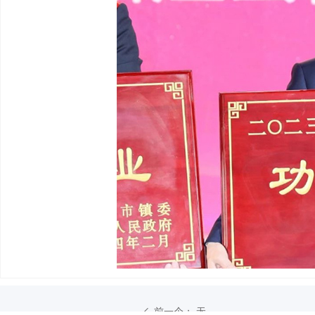
前一个：
无
ꄴ