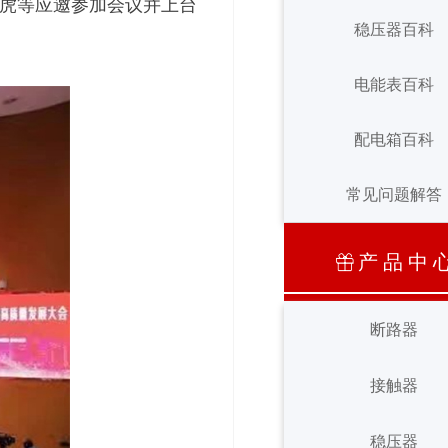
虎等应邀参加会议并上台
接触器百科
稳压器百科
稳压器百科
电能表百科
电能表百科
配电箱百科
常见问题解答
配电箱百科
常见问题解答
产 品 中 
ꁠ
断路器
断路器
接触器
接触器
稳压器