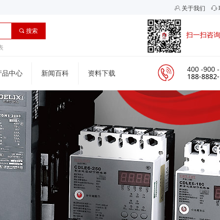
ꁘ
关于我们
ꁱ
끠
搜索
扫一扫咨
表
400 -900 
产品中心
新闻百科
资料下载
188-8882