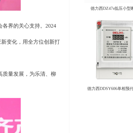
德力西CDM3低压塑壳断路器
德力西DZ47sLE小型漏电保护断路器
德力西CDW3框架断路器_万能式断路器
德力西DZ47s低压小型
界的关心支持。2024
应新变化，用全方位创新打
高质量发展，为乐清、柳
德力西TND3型高精度家用稳压器_全自动交流稳压器
德力西接触器型号CJX2s_交流接触器