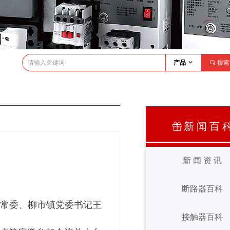
产品
ꀁ
끠
搜索
新 闻 百 
ꁠ
新 闻 资 讯
断路器百科
新 闻 资 讯
委常委、柳市镇党委书记王
断路器百科
接触器百科