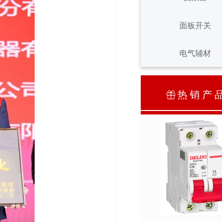
面板开关
变频器
面板开关
电气辅材
电气辅材
热 销 产 
ꁠ