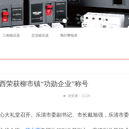
三相稳压器
交流稳压器
预付费电表
西荣获柳市镇“功勋企业”称号
浏览量：11
229
넶
中心大礼堂召开。乐清市委副书记、市长戴旭强，乐清市