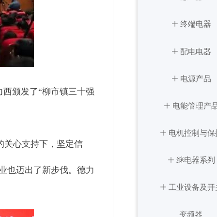
ꄶ
稳压器
终端电器
ꄶ
ꄶ
终端电器
配电电器
ꁸ
ꄶ
ꄶ
配电电器
电源产品
力西颁发了“柳市镇三十强
ꂅ
回到顶部
ꄶ
ꄶ
电能管理产
电源产品
ꄶ
ꄶ
电机控制与保
电能管理产
ꀥ
400-900-1677
的关心支持下，坚定信
ꄶ
ꄶ
电机控制与保
继电器系列
微信二维码
产业也迈出了新步伐。德力
ꄶ
ꄶ
工业设备及开
继电器系列
ꄶ
工业设备及开
变频器