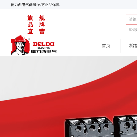
德力西电气商城-官方正品保障
旗 舰
品 牌
塑壳
直 营
首页
断