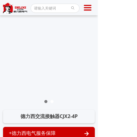
首页
끀
ꄙ
断路器
接触器
稳压器
产品中心
新闻百科
服务保障
关于我们
德力西交流接触器CJX2-4P
联系我们
+德力西电气服务保障
녒