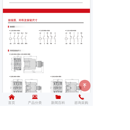
녠
낀
뀵
끆
끅
首页
产品分类
新闻百科
咨询采购