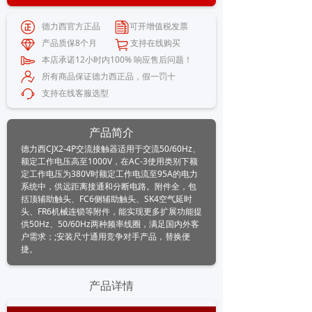
德力西官方正品 可开增值税发票
产品质保8个月 支持在线购买
本店承诺12小时内100% 响应售后问题！
所有商品保证德力西正品，假一罚十
支持在线客服选型
产品简介
德力西CJX2-4P交流接触器适用于交流50/60Hz、
额定工作电压高至1000V，在AC-3使用类别下额
定工作电压为380V时额定工作电流至95A的电力
系统中，供远距离接通和分断电路。附件全，包
括顶辅助触头、FC6侧辅助触头、SK4空气延时
头、FR6机械连锁等附件，能实现更多扩展功能提
供50Hz、50/60Hz两种频率线圈，满足国内外客
户需求；;安装尺寸通用竞争对手产品，替换便
捷。
产品详情