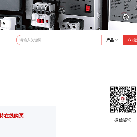
产品
ꀁ
끠
搜
持在线购买
微信咨询