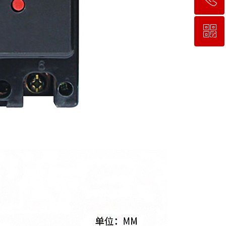
ꀥ
400-900-1677
微信二维码