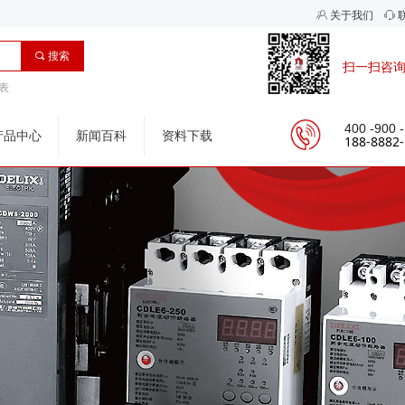
ꁘ
关于我们
ꁱ
끠
搜索
扫一扫咨
表
400 -900 
产品中心
新闻百科
资料下载
188-8882