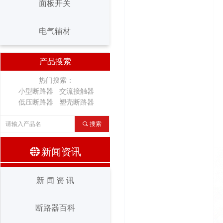
面板开关
变频器
面板开关
电气辅材
电气辅材
产品搜索
热门搜索：
小型断路器 交流接触器
低压断路器 塑壳断路器
끠
搜索
뀁
新闻资讯
新 闻 资 讯
断路器百科
新 闻 资 讯