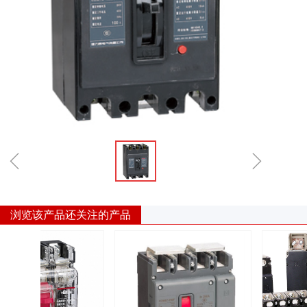
ꁆ
ꁇ
浏览该产品还关注的产品