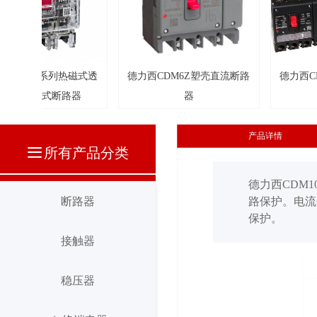
넳
断路器
压电子
磁式透
路器
路器
德力西CDM6Z塑壳直流断路
德力西CDM9E电子式塑
器
器
路器
产品详情
끀
所有产品分类
德力西CDM
断路器
路保护。电流
保护。
断路器
接触器
接触器
稳压器