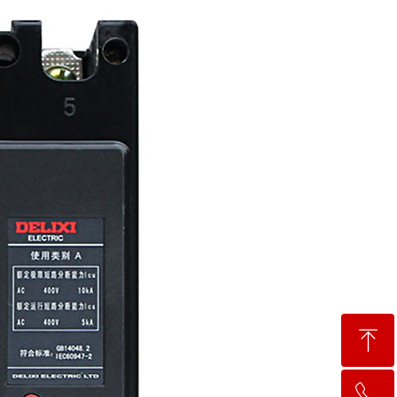
ꁸ
ꂅ
回到顶部