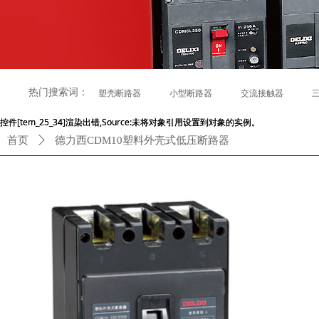
热门搜索词：
塑壳断路器
小型断路器
交流接触器
控件[tem_25_34]渲染出错,Source:未将对象引用设置到对象的实例。
控件[tem_25_34]渲染出错,Source:未将对象引用设置到对象的实例。
首页
ꄲ
德力西CDM10塑料外壳式低压断路器