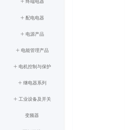
ꄶ
稳压器
终端电器
ꄶ
ꄶ
终端电器
配电电器
ꄶ
ꄶ
配电电器
电源产品
ꄶ
ꄶ
电能管理产品
电源产品
ꄶ
ꄶ
电机控制与保护
电能管理产品
ꄶ
ꄶ
电机控制与保护
继电器系列
ꄶ
ꄶ
工业设备及开关
继电器系列
ꄶ
工业设备及开关
变频器