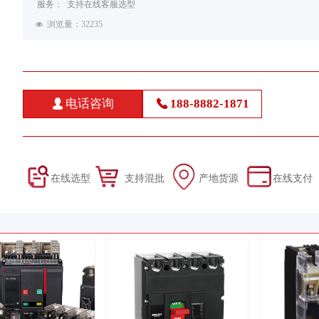
服务： 支持在线客服选型
浏览量：32
235
넶
电话咨询
188-8882-1871
넙
끅
在线选型 支持混批 产地货源 在线支付