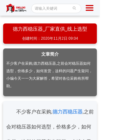
首页
끀
ꄙ
断路器
德力西稳压器_厂家直供_线上选型
接触器
创建时间：
2020年11月2日
09:04
稳压器
文章简介
产品中心
不少客户在采购,德力西稳压器,之前会对稳压器如何
选型，价格多少，如何发货，这样的问题产生疑问，
新闻百科
小编今天一一为大家解答，希望对各位采购有所帮
助。
服务保障
关于我们
不少客户在采购,
德力西稳压器
,之前
联系我们
会对稳压器如何选型，价格多少，如何