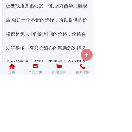
还要找服务贴心的，像,德力西华北旗舰
店,就是一个不错的选择，所以提供的价
格都是免去中间商利润的价格，价格会
划算很多，客服会细心的帮助您选择适
녠
合您的型号，所以，不用担心会出现选
낀
뀵
끆
끅
首页
产品分类
新闻百科
咨询采购
型失误的问题。咨询德力西客服为您提
供免费线上选型服务400-900-1677！