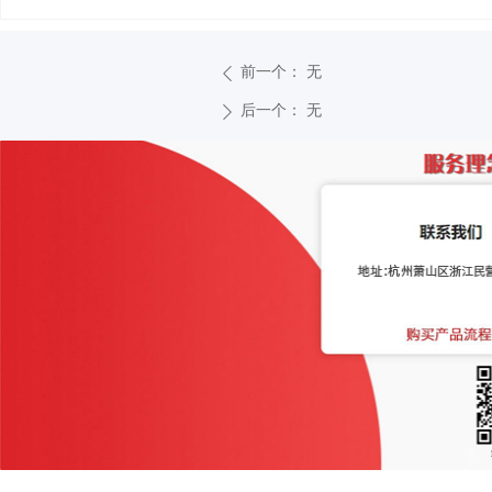
前一个：
无
ꄴ
后一个：
无
ꄲ