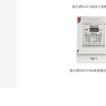
德力西CDM3低压塑壳断路器
德力西DZ47sLE小型漏电保护断路器
德力西CDW3框架断路器_万能式断路器
德力西DZ47s低压小型
德力西TND3型高精度家用稳压器_全自动交流稳压器
德力西接触器型号CJX2s_交流接触器