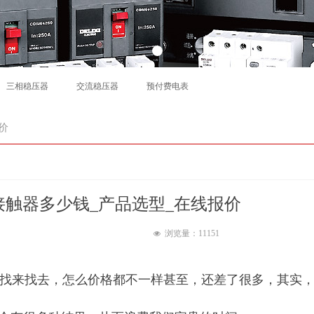
三相稳压器
交流稳压器
预付费电表
价
接触器多少钱_产品选型_在线报价
浏览量：11
151
넶
可找来找去，怎么价格都不一样甚至，还差了很多，其实