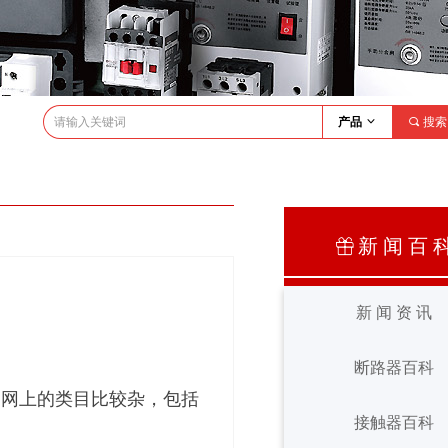
产品
ꀁ
끠
搜索
新 闻 百 
ꁠ
新 闻 资 讯
断路器百科
新 闻 资 讯
，网上的类目比较杂，包括
断路器百科
接触器百科