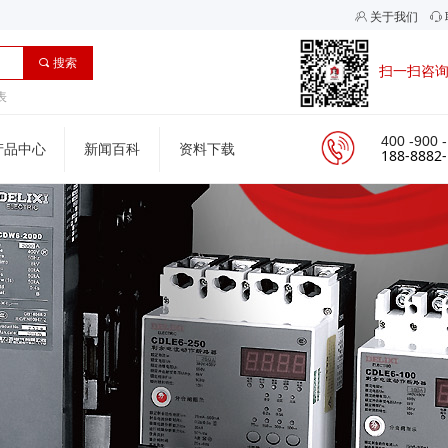
ꁘ
关于我们
ꁱ
끠
搜索
扫一扫咨
表
400 -900 
产品中心
新闻百科
资料下载
188-8882