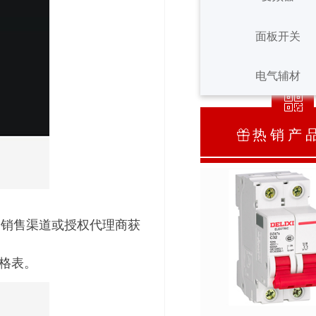
ꁸ
面板开关
变频器
ꂅ
回到顶部
面板开关
电气辅材
ꀥ
400-900-1677
电气辅材
热 销 产 
ꁠ
微信二维码
的销售渠道或授权代理商获
价格表。