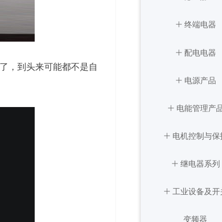
ꄶ
稳压器
终端电器
ꄶ
ꄶ
终端电器
配电电器
了，到头来可能都不是自
ꄶ
ꄶ
配电电器
电源产品
ꄶ
ꄶ
电能管理产
电源产品
ꄶ
ꄶ
电机控制与保
电能管理产
ꄶ
ꄶ
电机控制与保
继电器系列
ꄶ
ꄶ
工业设备及开
继电器系列
ꄶ
工业设备及开
变频器