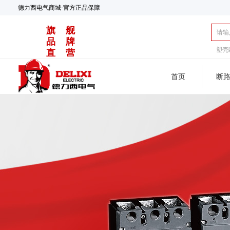
德力西电气商城-官方正品保障
旗 舰
品 牌
塑壳
直 营
首页
断